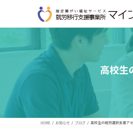
コ
ナ
ン
ビ
テ
ゲ
ン
ー
ツ
シ
へ
ョ
ス
ン
キ
に
ッ
移
高校生
プ
動
HOME
お知らせ
ブログ
高校生の就労選択支援アセ