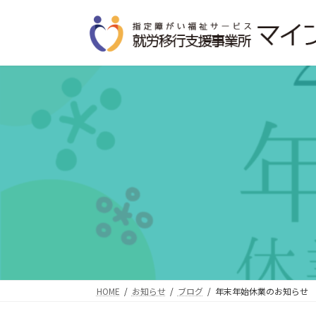
コ
ナ
ン
ビ
テ
ゲ
ン
ー
ツ
シ
へ
ョ
ス
ン
キ
に
ッ
移
プ
動
HOME
お知らせ
ブログ
年末年始休業のお知らせ