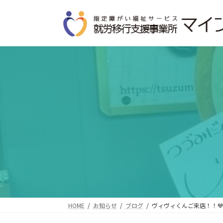
コ
ナ
ン
ビ
テ
ゲ
ン
ー
ツ
シ
へ
ョ
ス
ン
キ
に
ッ
移
プ
動
HOME
お知らせ
ブログ
ヴィヴィくんご来店！！