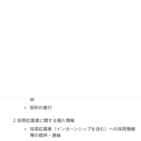
が生じた場合は、お客様にその旨をご連絡し、お客様の同意を頂
いた上で利用します。当社が保有する個人情報の利用目的は下記
の通りです。
お客様に関する個人情報
お客様との商談、お打ち合わせ等
商品、資料等の発送
サービス、イベント等のご案内送付
顧客サポート、メンテナンスの提供
お問い合わせ・ご相談への対応
各種会員制サービスの提供
サービス開発、アンケート調査実施、モニター等の実
施
契約の履行
採用応募者に関する個人情報
採用応募者（インターンシップを含む）への採用情報
等の提供・連絡